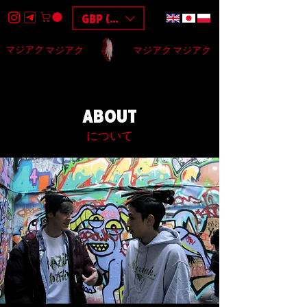
GBP (£)
マジアク
マジアク
マジアク
マジアク
HOME
DESIGN
BAGS
3D
F.A.Q
$$$
ABOUT
について